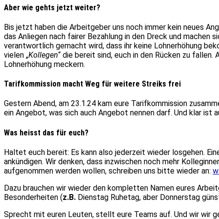
Aber wie gehts jetzt weiter?
Bis jetzt haben die Arbeitgeber uns noch immer kein neues An
das Anliegen nach fairer Bezahlung in den Dreck und machen si
verantwortlich gemacht wird, dass ihr keine Lohnerhöhung bekom
vielen „
Kollegen
“ die bereit sind, euch in den Rücken zu fallen
Lohnerhöhung meckern.
Tarifkommission macht Weg für weitere Streiks frei
Gestern Abend, am 23.1.24 kam eure Tarifkommission zusammen 
ein Angebot, was sich auch Angebot nennen darf. Und klar ist 
Was heisst das für euch?
Haltet euch bereit: Es kann also jederzeit wieder losgehen. E
ankündigen. Wir denken, dass inzwischen noch mehr Kolleginnen 
aufgenommen werden wollen, schreiben uns bitte wieder an:
w
Dazu brauchen wir wieder den kompletten Namen eures Arbeit
Besonderheiten (
z.B.
Dienstag Ruhetag, aber Donnerstag günst
Sprecht mit euren Leuten, stellt eure Teams auf. Und wir wir 