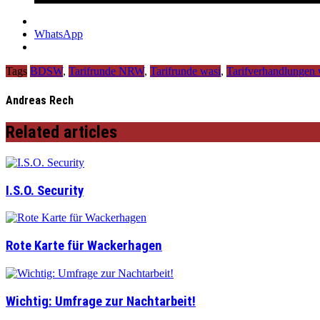
WhatsApp
Tags
BDSW
,
Tarifrunde NRW
,
Tarifrunde wasi
,
Tarifverhandlungen 
Andreas Rech
Related articles
I.S.O. Security
Rote Karte für Wackerhagen
Wichtig: Umfrage zur Nachtarbeit!