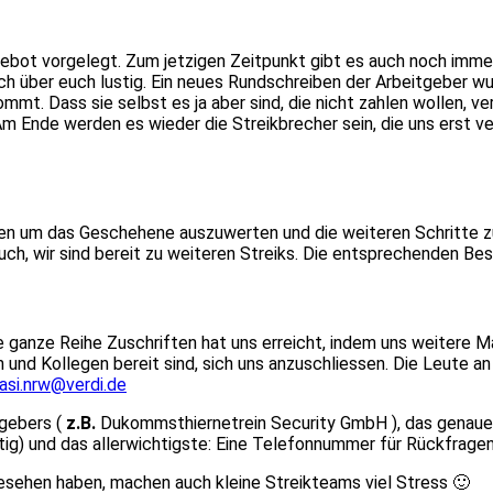
gebot vorgelegt. Zum jetzigen Zeitpunkt gibt es auch noch imme
ch über euch lustig. Ein neues Rundschreiben der Arbeitgeber w
mt. Dass sie selbst es ja aber sind, die nicht zahlen wollen, v
. Am Ende werden es wieder die Streikbrecher sein, die uns erst 
um das Geschehene auszuwerten und die weiteren Schritte zu be
auch, wir sind bereit zu weiteren Streiks. Die entsprechenden B
ine ganze Reihe Zuschriften hat uns erreicht, indem uns weiter
und Kollegen bereit sind, sich uns anzuschliessen. Die Leute an
asi.nrw@verdi.de
gebers (
z.B.
Dukommsthiernetrein Security GmbH ), das genaue 
ig) und das allerwichtigste: Eine Telefonnummer für Rückfragen
gesehen haben, machen auch kleine Streikteams viel Stress 🙂