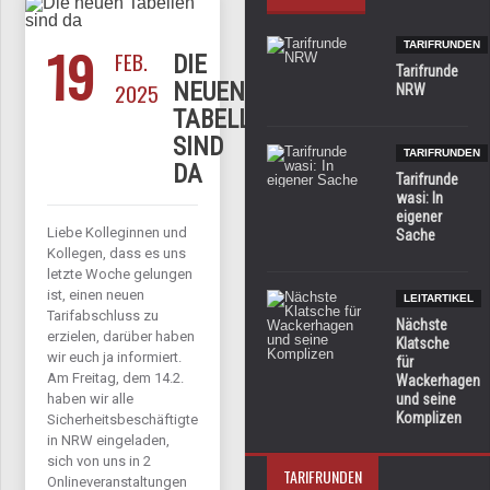
19
TARIFRUNDEN
FEB.
DIE
Tarifrunde
2025
NEUEN
NRW
TABELLEN
SIND
TARIFRUNDEN
DA
Tarifrunde
wasi: In
eigener
Liebe Kolleginnen und
Sache
Kollegen, dass es uns
letzte Woche gelungen
ist, einen neuen
LEITARTIKEL
Tarifabschluss zu
Nächste
erzielen, darüber haben
Klatsche
wir euch ja informiert.
für
Am Freitag, dem 14.2.
Wackerhagen
haben wir alle
und seine
Komplizen
Sicherheitsbeschäftigten
in NRW eingeladen,
sich von uns in 2
TARIFRUNDEN
Onlineveranstaltungen