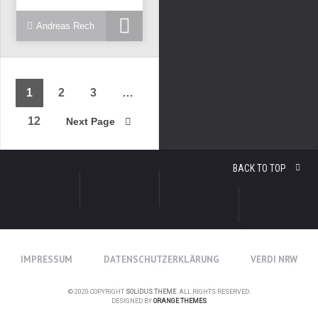
Andreas Rech
1
2
3
…
12
Next Page
BACK TO TOP
IMPRESSUM
DATENSCHUTZERKLÄRUNG
VERDI NRW
© 2020 COPYRIGHT
SOLIDUS THEME
. ALL RIGHTS RESERVED.
DESIGNED BY
ORANGE THEMES