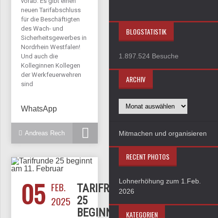
vorab: Es gibt einen
neuen Tarifabschluss
für die Beschäftigten
des Wach- und
BLOGSTATISTIK
Sicherheitsgewerbes in
Nordrhein Westfalen!
1.897.524 Besuche
Und auch die
Kolleginnen Kollegen
der Werkfeuerwehren
ARCHIV
sind
WhatsApp
Andreas Rech
Mitmachen und organisieren
RECENT PHOTOS
05
Lohnerhöhung zum 1.Feb.
FEB.
TARIFRUNDE
2026
2025
25
BEGINNT
KATEGORIEN