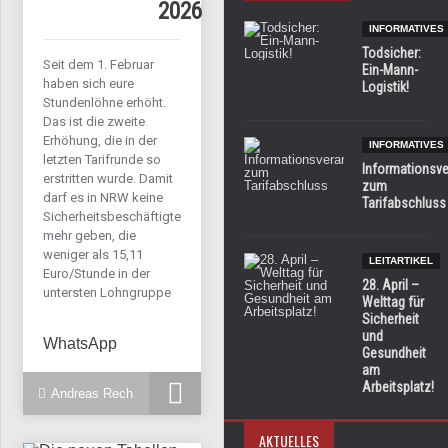
2026
INFORMATIVES
Todsicher:
Seit dem 1. Februar
Ein-Mann-
haben sich eure
Logistik!
Stundenlöhne erhöht.
Das ist die zweite
Erhöhung, die in der
INFORMATIVES
letzten Tarifrunde so
Informationsve
erstritten wurde. Damit
zum
darf es in NRW keine
Tarifabschluss
Sicherheitsbeschäftigten
mehr geben, die
weniger als 15,11
LEITARTIKEL
Euro/Stunde in der
28. April –
untersten Lohngruppe
Welttag für
Sicherheit
und
WhatsApp
Gesundheit
am
Arbeitsplatz!
Andreas Rech
AKTUELLES