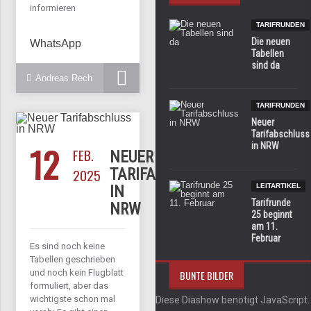
informieren
TARIFRUNDEN
Die neuen
WhatsApp
Tabellen
sind da
Andreas Rech
TARIFRUNDEN
Neuer
Tarifabschluss
12
in NRW
FEB.
NEUER
2025
TARIFABSCHLUSS
LEITARTIKEL
IN
Tarifrunde
NRW
25 beginnt
am 11.
Februar
Es sind noch keine
Tabellen geschrieben
und noch kein Flugblatt
BUNTE BILDER
formuliert, aber das
wichtigste schon mal
Diese Diashow benötigt JavaScript.