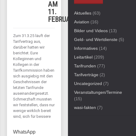
AM
11.
Aktuelles
(63)
FEBRUAR
Aviation
(16)
Bilder und Videos
(13)
Zum 31.3.25 läuft der
Geld- und Wertdienste
(5)
Tarifvertrag aus,
darüber hatten wir
Informatives
(14)
berichtet. Eure
Leitartikel
(209)
Kolleginnen und
Kollegen in der
Tarifrunden
(77)
Tarifkommission haben
Tarifverträge
(2)
sich ausgiebig mit den
Geschehnissen der
Uncategorized
(7)
letzten Tarifrunde
Veranstaltungen/Termine
auseinandergesetzt.
(15)
Schmerzhaft mussten
wir feststellen, dass nur
wasi-fakten
(7)
wenige wirklich bereit
sind, sich für bessere
WhatsApp