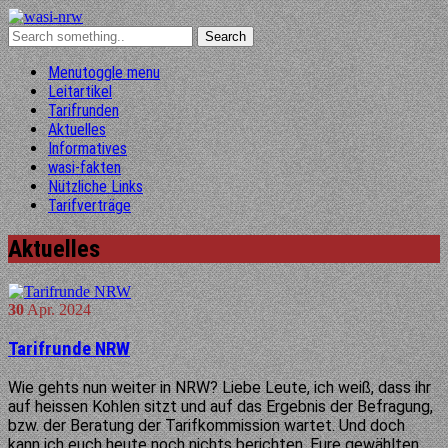
Menu
toggle menu
Leitartikel
Tarifrunden
Aktuelles
Informatives
wasi-fakten
Nützliche Links
Tarifverträge
Aktuelles
30
Apr.
2024
Tarifrunde NRW
Wie gehts nun weiter in NRW? Liebe Leute, ich weiß, dass ihr
auf heissen Kohlen sitzt und auf das Ergebnis der Befragung,
bzw. der Beratung der Tarifkommission wartet. Und doch
kann ich euch heute noch nichts berichten. Eure gewählten