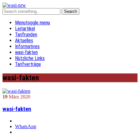
Menu
toggle menu
Leitartikel
Tarifrunden
Aktuelles
Informatives
wasi-fakten
Nützliche Links
Tarifverträge
wasi-fakten
19
März
2020
wasi-fakten
WhatsApp