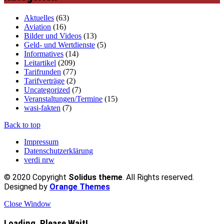
Aktuelles
(63)
Aviation
(16)
Bilder und Videos
(13)
Geld- und Wertdienste
(5)
Informatives
(14)
Leitartikel
(209)
Tarifrunden
(77)
Tarifverträge
(2)
Uncategorized
(7)
Veranstaltungen/Termine
(15)
wasi-fakten
(7)
Back to top
Impressum
Datenschutzerklärung
verdi nrw
© 2020 Copyright
Solidus theme
. All Rights reserved.
Designed by
Orange Themes
Close Window
Loading, Please Wait!