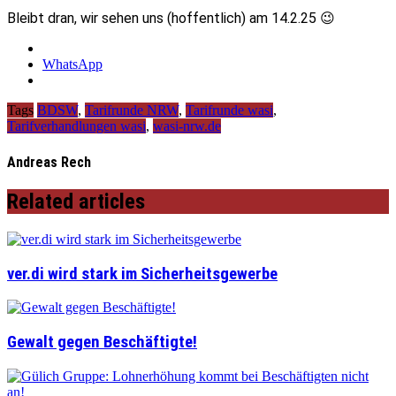
Bleibt dran, wir sehen uns (hoffentlich) am 14.2.25 😉
WhatsApp
Tags
BDSW
,
Tarifrunde NRW
,
Tarifrunde wasi
,
Tarifverhandlungen wasi
,
wasi-nrw.de
Andreas Rech
Related articles
ver.di wird stark im Sicherheitsgewerbe
Gewalt gegen Beschäftigte!