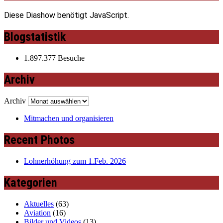
Diese Diashow benötigt JavaScript.
Blogstatistik
1.897.377 Besuche
Archiv
Archiv
Mitmachen und organisieren
Recent Photos
Lohnerhöhung zum 1.Feb. 2026
Kategorien
Aktuelles
(63)
Aviation
(16)
Bilder und Videos
(13)