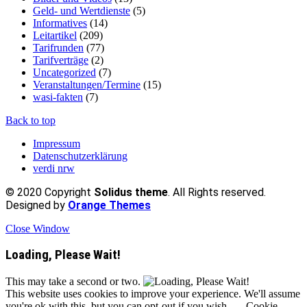
Geld- und Wertdienste
(5)
Informatives
(14)
Leitartikel
(209)
Tarifrunden
(77)
Tarifverträge
(2)
Uncategorized
(7)
Veranstaltungen/Termine
(15)
wasi-fakten
(7)
Back to top
Impressum
Datenschutzerklärung
verdi nrw
© 2020 Copyright
Solidus theme
. All Rights reserved.
Designed by
Orange Themes
Close Window
Loading, Please Wait!
This may take a second or two.
This website uses cookies to improve your experience. We'll assume
you're ok with this, but you can opt-out if you wish.
Cookie