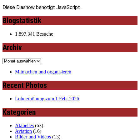
Diese Diashow benötigt JavaScript.
Blogstatistik
1.897.341 Besuche
Archiv
Archiv
Mitmachen und organisieren
Recent Photos
Lohnerhöhung zum 1.Feb. 2026
Kategorien
Aktuelles
(63)
Aviation
(16)
Bilder und Videos
(13)