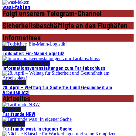
wasi-fakten
Folgt unserem Telegram-Channel
Sicherheitsbeschäftigte an den Flughäfen
Informatives
Informatives
Todsicher: Ein-Mann-Logistik!
Veranstaltungen/Termine
Informationsveranstaltungen zum Tarifabschluss
Informatives
28. April – Welttag für Sicherheit und Gesundheit am
Arbeitsplatz!
Aktuelles
Aktuelles
Tarifrunde NRW
Tarifrunden
Tarifrunde wasi: In eigener Sache