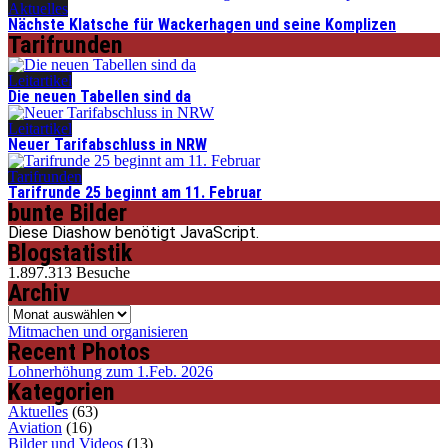
Aktuelles
Nächste Klatsche für Wackerhagen und seine Komplizen
Tarifrunden
Leitartikel
Die neuen Tabellen sind da
Leitartikel
Neuer Tarifabschluss in NRW
Tarifrunden
Tarifrunde 25 beginnt am 11. Februar
bunte Bilder
Diese Diashow benötigt JavaScript.
Blogstatistik
1.897.313 Besuche
Archiv
Archiv
Mitmachen und organisieren
Recent Photos
Lohnerhöhung zum 1.Feb. 2026
Kategorien
Aktuelles
(63)
Aviation
(16)
Bilder und Videos
(13)