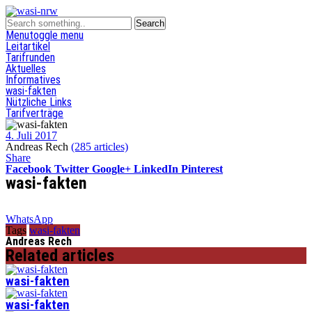
Menu
toggle menu
Leitartikel
Tarifrunden
Aktuelles
Informatives
wasi-fakten
Nützliche Links
Tarifverträge
4. Juli 2017
Andreas Rech
(285 articles)
Share
Facebook
Twitter
Google+
LinkedIn
Pinterest
wasi-fakten
WhatsApp
Tags
wasi-fakten
Andreas Rech
Related articles
wasi-fakten
wasi-fakten