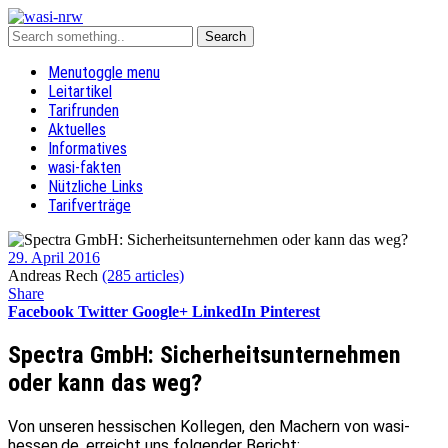
Menu
toggle menu
Leitartikel
Tarifrunden
Aktuelles
Informatives
wasi-fakten
Nützliche Links
Tarifverträge
29. April 2016
Andreas Rech
(285 articles)
Share
Facebook
Twitter
Google+
LinkedIn
Pinterest
Spectra GmbH: Sicherheitsunternehmen
oder kann das weg?
Von unseren hessischen Kollegen, den Machern von wasi-
hessen.de, erreicht uns folgender Bericht: