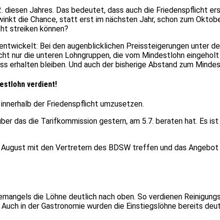
12. diesen Jahres. Das bedeutet, dass auch die Friedenspflicht e
winkt die Chance, statt erst im nächsten Jahr, schon zum Okto
cht streiken können?
 entwickelt: Bei den augenblicklichen Preissteigerungen unter d
nicht nur die unteren Lohngruppen, die vom Mindestlohn eingehol
 erhalten bleiben. Und auch der bisherige Abstand zum Mindest
estlohn verdient!
 innerhalb der Friedenspflicht umzusetzen.
über das die Tarifkommission gestern, am 5.7. beraten hat. Es ist
 August mit den Vertretern des BDSW treffen und das Angebot be
mangels die Löhne deutlich nach oben. So verdienen Reinigungs
 Auch in der Gastronomie wurden die Einstiegslöhne bereits deu