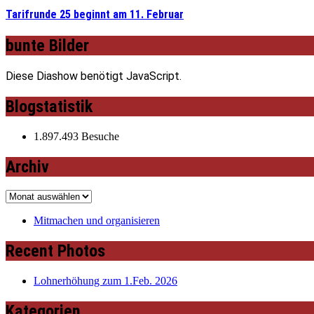
Tarifrunde 25 beginnt am 11. Februar
bunte Bilder
Diese Diashow benötigt JavaScript.
Blogstatistik
1.897.493 Besuche
Archiv
Archiv
Mitmachen und organisieren
Recent Photos
Lohnerhöhung zum 1.Feb. 2026
Kategorien