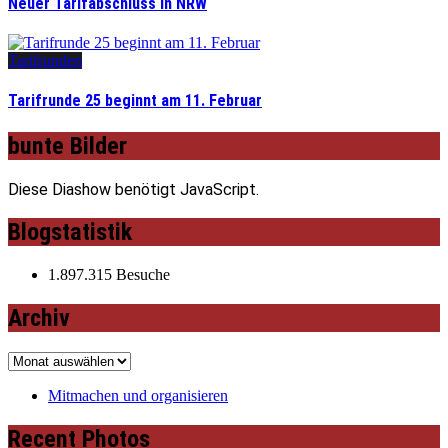
Neuer Tarifabschluss in NRW
Tarifrunden
Tarifrunde 25 beginnt am 11. Februar
bunte Bilder
Diese Diashow benötigt JavaScript.
Blogstatistik
1.897.315 Besuche
Archiv
Archiv
Mitmachen und organisieren
Recent Photos