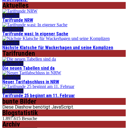
Aktuelles
Aktuelles
Tarifrunde NRW
Tarifrunden
Tarifrunde wasi: In eigener Sache
Aktuelles
Nächste Klatsche für Wackerhagen und seine Komplizen
Tarifrunden
Tarifrunden
Die neuen Tabellen sind da
Leitartikel
Neuer Tarifabschluss in NRW
Tarifrunden
Tarifrunde 25 beginnt am 11. Februar
bunte Bilder
Diese Diashow benötigt JavaScript.
Blogstatistik
1.897.615 Besuche
Archiv