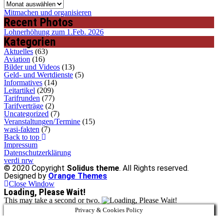
Archiv
Mitmachen und organisieren
Recent Photos
Lohnerhöhung zum 1.Feb. 2026
Kategorien
Aktuelles
(63)
Aviation
(16)
Bilder und Videos
(13)
Geld- und Wertdienste
(5)
Informatives
(14)
Leitartikel
(209)
Tarifrunden
(77)
Tarifverträge
(2)
Uncategorized
(7)
Veranstaltungen/Termine
(15)
wasi-fakten
(7)
Back to top
Impressum
Datenschutzerklärung
verdi nrw
© 2020 Copyright
Solidus theme
. All Rights reserved.
Designed by
Orange Themes
Close Window
Loading, Please Wait!
This may take a second or two.
Privacy & Cookies Policy