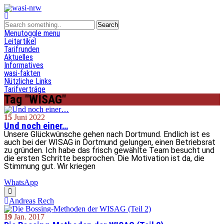
Menu
toggle menu
Leitartikel
Tarifrunden
Aktuelles
Informatives
wasi-fakten
Nützliche Links
Tarifverträge
Tag "WISAG"
15
Juni
2022
Und noch einer…
Unsere Glückwünsche gehen nach Dortmund. Endlich ist es
auch bei der WISAG in Dortmund gelungen, einen Betriebsrat
zu gründen. Ich habe das frisch gewählte Team besucht und
die ersten Schritte besprochen. Die Motivation ist da, die
Stimmung gut. Wir kriegen
WhatsApp
Andreas Rech
19
Jan.
2017