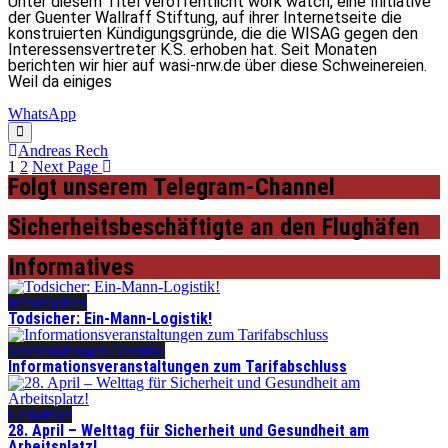
Unter diesem Titel veröffentlicht work watch, eine Initiative
der Guenter Wallraff Stiftung, auf ihrer Internetseite die
konstruierten Kündigungsgründe, die die WISAG gegen den
Interessensvertreter K.S. erhoben hat. Seit Monaten
berichten wir hier auf wasi-nrw.de über diese Schweinereien.
Weil da einiges
WhatsApp
Andreas Rech
1
2
Next Page
Folgt unserem Telegram-Channel
Sicherheitsbeschäftigte an den Flughäfen
Informatives
Informatives
Todsicher: Ein-Mann-Logistik!
Veranstaltungen/Termine
Informationsveranstaltungen zum Tarifabschluss
Leitartikel
28. April – Welttag für Sicherheit und Gesundheit am
Arbeitsplatz!