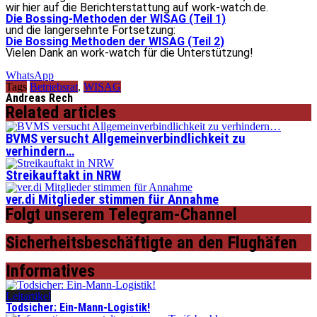
wir hier auf die Berichterstattung auf work-watch.de.
Die Bossing-Methoden der WISAG (Teil 1)
und die langersehnte Fortsetzung:
Die Bossing Methoden der WISAG (Teil 2)
Vielen Dank an work-watch für die Unterstützung!
WhatsApp
Tags
Betriebsrat
,
WISAG
Andreas Rech
Related articles
BVMS versucht Allgemeinverbindlichkeit zu
verhindern…
Streikauftakt in NRW
ver.di Mitglieder stimmen für Annahme
Folgt unserem Telegram-Channel
Sicherheitsbeschäftigte an den Flughäfen
Informatives
Leitartikel
Todsicher: Ein-Mann-Logistik!