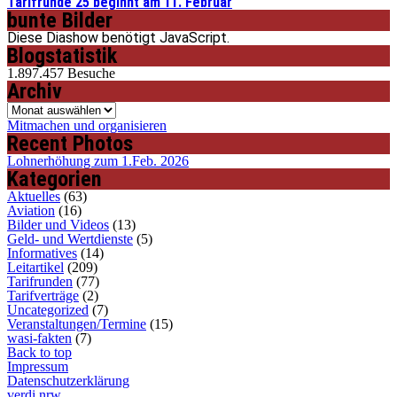
Tarifrunde 25 beginnt am 11. Februar
bunte Bilder
Diese Diashow benötigt JavaScript.
Blogstatistik
1.897.457 Besuche
Archiv
Archiv
Mitmachen und organisieren
Recent Photos
Lohnerhöhung zum 1.Feb. 2026
Kategorien
Aktuelles
(63)
Aviation
(16)
Bilder und Videos
(13)
Geld- und Wertdienste
(5)
Informatives
(14)
Leitartikel
(209)
Tarifrunden
(77)
Tarifverträge
(2)
Uncategorized
(7)
Veranstaltungen/Termine
(15)
wasi-fakten
(7)
Back to top
Impressum
Datenschutzerklärung
verdi nrw