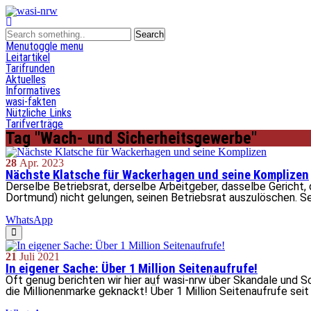
Menu
toggle menu
Leitartikel
Tarifrunden
Aktuelles
Informatives
wasi-fakten
Nützliche Links
Tarifverträge
Tag "Wach- und Sicherheitsgewerbe"
28
Apr.
2023
Nächste Klatsche für Wackerhagen und seine Komplizen
Derselbe Betriebsrat, derselbe Arbeitgeber, dasselbe Gericht
Dortmund) nicht gelungen, seinen Betriebsrat auszulöschen. S
WhatsApp
21
Juli
2021
In eigener Sache: Über 1 Million Seitenaufrufe!
Oft genug berichten wir hier auf wasi-nrw über Skandale und S
die Millionenmarke geknackt! Über 1 Million Seitenaufrufe seit