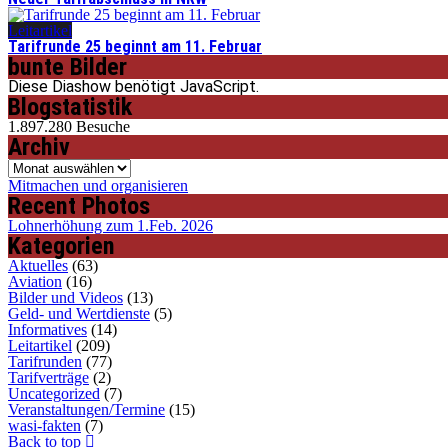
Leitartikel
Tarifrunde 25 beginnt am 11. Februar
bunte Bilder
Diese Diashow benötigt JavaScript.
Blogstatistik
1.897.280 Besuche
Archiv
Archiv
Mitmachen und organisieren
Recent Photos
Lohnerhöhung zum 1.Feb. 2026
Kategorien
Aktuelles
(63)
Aviation
(16)
Bilder und Videos
(13)
Geld- und Wertdienste
(5)
Informatives
(14)
Leitartikel
(209)
Tarifrunden
(77)
Tarifverträge
(2)
Uncategorized
(7)
Veranstaltungen/Termine
(15)
wasi-fakten
(7)
Back to top