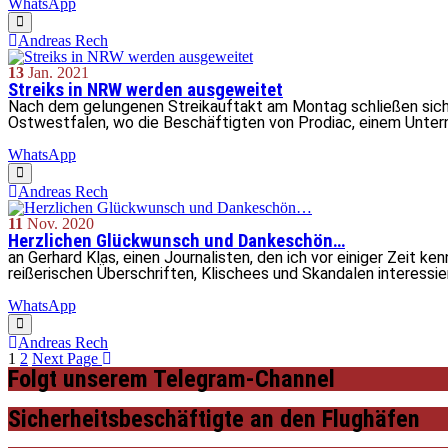
WhatsApp
Andreas Rech
13
Jan.
2021
Streiks in NRW werden ausgeweitet
Nach dem gelungenen Streikauftakt am Montag schließen sich 
Ostwestfalen, wo die Beschäftigten von Prodiac, einem Untern
WhatsApp
Andreas Rech
11
Nov.
2020
Herzlichen Glückwunsch und Dankeschön…
an Gerhard Klas, einen Journalisten, den ich vor einiger Zeit k
reißerischen Überschriften, Klischees und Skandalen interessie
WhatsApp
Andreas Rech
1
2
Next Page
Folgt unserem Telegram-Channel
Sicherheitsbeschäftigte an den Flughäfen