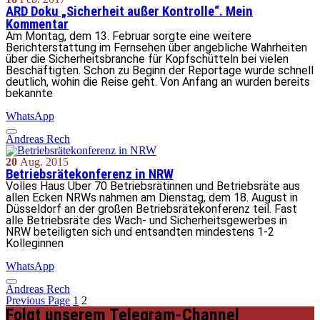
ARD Doku „Sicherheit außer Kontrolle“. Mein
Kommentar
Am Montag, dem 13. Februar sorgte eine weitere
Berichterstattung im Fernsehen über angebliche Wahrheiten
über die Sicherheitsbranche für Kopfschütteln bei vielen
Beschäftigten. Schon zu Beginn der Reportage wurde schnell
deutlich, wohin die Reise geht. Von Anfang an wurden bereits
bekannte
WhatsApp
Andreas Rech
20
Aug.
2015
Betriebsrätekonferenz in NRW
Volles Haus Über 70 Betriebsrätinnen und Betriebsräte aus
allen Ecken NRWs nahmen am Dienstag, dem 18. August in
Düsseldorf an der großen Betriebsrätekonferenz teil. Fast
alle Betriebsräte des Wach- und Sicherheitsgewerbes in
NRW beteiligten sich und entsandten mindestens 1-2
Kolleginnen
WhatsApp
Andreas Rech
Previous Page
1
2
Folgt unserem Telegram-Channel