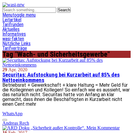
Menu
toggle menu
Leitartikel
Tarifrunden
Aktuelles
Informatives
wasi-fakten
Nützliche Links
Tarifverträge
Tag "Wach- und Sicherheitsgewerbe"
29
Apr.
2020
Securitas: Aufstockung bei Kurzarbeit auf 85% des
Nettoeinkommens
Betriebsrat + Gewerkschaft + klare Haltung = Mehr Geld für
die Kolleginnen und Kollegen! So einfach wie es aussieht, war
das natürlich nicht. Securitas hatte von Anfang an klar
gemacht, dass ihnen die Beschäftigten in Kurzarbeit nicht
einen Cent mehr
WhatsApp
Andreas Rech
16
Feb.
2017