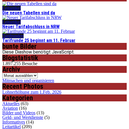
Leitartikel
Die neuen Tabellen sind da
Leitartikel
Neuer Tarifabschluss in NRW
Tarifrunden
Tarifrunde 25 beginnt am 11. Februar
bunte Bilder
Diese Diashow benötigt JavaScript.
Blogstatistik
1.897.255 Besuche
Archiv
Archiv
Mitmachen und organisieren
Recent Photos
Lohnerhöhung zum 1.Feb. 2026
Kategorien
Aktuelles
(63)
Aviation
(16)
Bilder und Videos
(13)
Geld- und Wertdienste
(5)
Informatives
(14)
Leitartikel
(209)