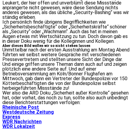
Leukert, der hier offen und unverblümt diese Missstände
anprangerte nicht gewesen, wäre diese Sendung nichts
anderes gewesen, als das übliche „Security-Bashing“ was wir
ständig erleben.
Ich persönlich finde übrigens Begrifflichkeiten wie
„Sicherheitsbeschäftigte“ oder „Sicherheitskräfte“ schöner
als „Security“ oder „Wachmann“. Auch das hat in meinen
Augen etwas mit Wertschätzung zu tun. Doch davon gab es
in dieser Doku wenig für die Kolleginnen und Kollegen.
Aber dieses Bild wollen wir so nicht stehen lassen
Unmittelbar nach der ersten Ausstrahlung am Montag Abend
führten wir selbst weitere Gespräche mit verschiedenen
Pressevertretern und stellten unsere Sicht der Dinge dar.
Und einige griffen unsere Theman dann auch auf und zeigen
plötzlich eine andere Seite auf. Und auf einer
Betriebsversammlung am Köln/Bonner Flughafen am
Mittwoch, gab dann ein Vertreter der Bundespolizei vor 150
Kötterbeschäftigten die von der Bundespolizei selbst
herbeigeführten Missstände zu!
Wer also die ARD Doku „Sicherheit außer Kontrolle“ gesehen
hat, oder vorhat, das noch zu tun, sollte also auch unbedingt
diese Berichterstattungen verfolgen:
Rheinische Post
Westdeutsche Zeitung
Express
WDR Nachrichten
WDR Lokalzeit