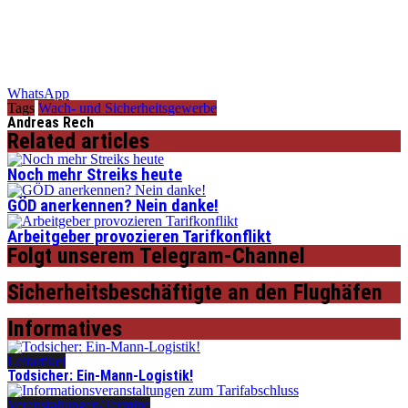
WhatsApp
Tags
Wach- und Sicherheitsgewerbe
Andreas Rech
Related articles
Noch mehr Streiks heute
GÖD anerkennen? Nein danke!
Arbeitgeber provozieren Tarifkonflikt
Folgt unserem Telegram-Channel
Sicherheitsbeschäftigte an den Flughäfen
Informatives
Leitartikel
Todsicher: Ein-Mann-Logistik!
Veranstaltungen/Termine