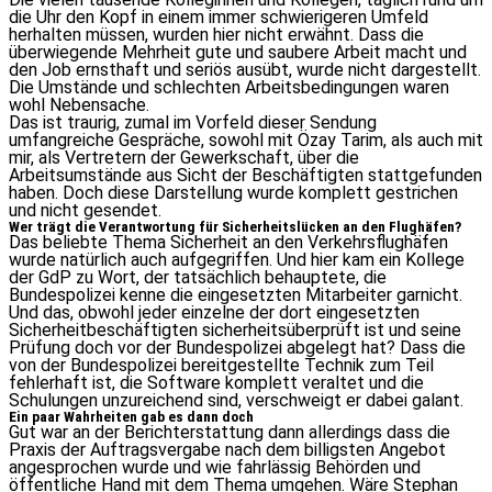
die Uhr den Kopf in einem immer schwierigeren Umfeld
herhalten müssen, wurden hier nicht erwähnt. Dass die
überwiegende Mehrheit gute und saubere Arbeit macht und
den Job ernsthaft und seriös ausübt, wurde nicht dargestellt.
Die Umstände und schlechten Arbeitsbedingungen waren
wohl Nebensache.
Das ist traurig, zumal im Vorfeld dieser Sendung
umfangreiche Gespräche, sowohl mit Özay Tarim, als auch mit
mir, als Vertretern der Gewerkschaft, über die
Arbeitsumstände aus Sicht der Beschäftigten stattgefunden
haben. Doch diese Darstellung wurde komplett gestrichen
und nicht gesendet.
Wer trägt die Verantwortung für Sicherheitslücken an den Flughäfen?
Das beliebte Thema Sicherheit an den Verkehrsflughäfen
wurde natürlich auch aufgegriffen. Und hier kam ein Kollege
der GdP zu Wort, der tatsächlich behauptete, die
Bundespolizei kenne die eingesetzten Mitarbeiter garnicht.
Und das, obwohl jeder einzelne der dort eingesetzten
Sicherheitbeschäftigten sicherheitsüberprüft ist und seine
Prüfung doch vor der Bundespolizei abgelegt hat? Dass die
von der Bundespolizei bereitgestellte Technik zum Teil
fehlerhaft ist, die Software komplett veraltet und die
Schulungen unzureichend sind, verschweigt er dabei galant.
Ein paar Wahrheiten gab es dann doch
Gut war an der Berichterstattung dann allerdings dass die
Praxis der Auftragsvergabe nach dem billigsten Angebot
angesprochen wurde und wie fahrlässig Behörden und
öffentliche Hand mit dem Thema umgehen. Wäre Stephan