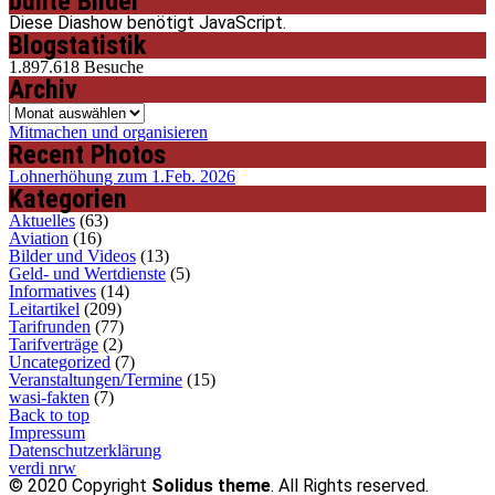
bunte Bilder
Diese Diashow benötigt JavaScript.
Blogstatistik
1.897.618 Besuche
Archiv
Archiv
Mitmachen und organisieren
Recent Photos
Lohnerhöhung zum 1.Feb. 2026
Kategorien
Aktuelles
(63)
Aviation
(16)
Bilder und Videos
(13)
Geld- und Wertdienste
(5)
Informatives
(14)
Leitartikel
(209)
Tarifrunden
(77)
Tarifverträge
(2)
Uncategorized
(7)
Veranstaltungen/Termine
(15)
wasi-fakten
(7)
Back to top
Impressum
Datenschutzerklärung
verdi nrw
© 2020 Copyright
Solidus theme
. All Rights reserved.