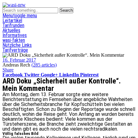
Menu
toggle menu
Leitartikel
Tarifrunden
Aktuelles
Informatives
wasi-fakten
Nützliche Links
Tarifverträge
16. Februar 2017
Andreas Rech
(285 articles)
Share
Facebook
Twitter
Google+
LinkedIn
Pinterest
ARD Doku „Sicherheit außer Kontrolle“.
Mein Kommentar
Am Montag, dem 13. Februar sorgte eine weitere
Berichterstattung im Fernsehen über angebliche Wahrheiten
über die Sicherheitsbranche für Kopfschütteln bei vielen
Beschäftigten. Schon zu Beginn der Reportage wurde schnell
deutlich, wohin die Reise geht. Von Anfang an wurden bereits
bekannte Klischees bedient: Viele kommen aus der
Türsteherszene, die Branche zieht zwielichtige Gestalten an
und dann gibt es auch noch die vielen rechtsradikalen.
Völlig falsches Bild
Die vielen tausende Kolleginnen und Kollegen, täglich rund um