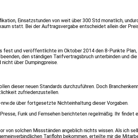
fikation, Einsatzstunden von weit über 300 Std monatlich, undu
 kaum statt. Bei der Auftragsvergabe entscheidet allein der Preis
s fest und veröffentlichte im Oktober 2014 den 8-Punkte Plan, 
eenden, den ständigen Tarifvertragsbruch unterbinden und die M
 nicht über Dumpingpreise.
ollen dieser neuen Standards durchzuführen. Doch Branchenkenne
lichkeit zufriedenzustellen.
-nrw.de über fortgesetzte Nichteinhaltung dieser Vorgaben.
Presse, Funk und Fernsehen berichteten regelmäßig. Ihr findet ei
or von solchen Missständen angeblich nichts wissen. Als ich sel
gemeinverbindlichen Tariflohn bekommen, erteilte mir die Mitarb