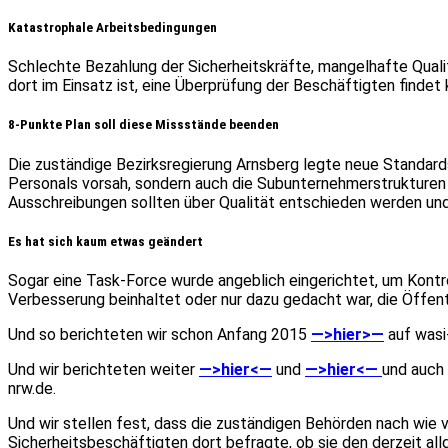
Katastrophale Arbeitsbedingungen
Schlechte Bezahlung der Sicherheitskräfte, mangelhafte Quali
dort im Einsatz ist, eine Überprüfung der Beschäftigten findet
8-Punkte Plan soll diese Missstände beenden
Die zuständige Bezirksregierung Arnsberg legte neue Standard
Personals vorsah, sondern auch die Subunternehmerstrukturen b
Ausschreibungen sollten über Qualität entschieden werden und
Es hat sich kaum etwas geändert
Sogar eine Task-Force wurde angeblich eingerichtet, um Kontr
Verbesserung beinhaltet oder nur dazu gedacht war, die Öffent
Und so berichteten wir schon Anfang 2015
—>hier>—
auf wasi
Und wir berichteten weiter
—>hier<—
und
—>hier<—
und auch 
nrw.de.
Und wir stellen fest, dass die zuständigen Behörden nach wie v
Sicherheitsbeschäftigten dort befragte, ob sie den derzeit all