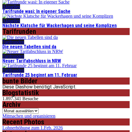
Aktuelles
Tarifrunde wasi: In eigener Sache
Aktuelles
Nächste Klatsche für Wackerhagen und seine Komplizen
Tarifrunden
Tarifrunden
Die neuen Tabellen sind da
Tarifrunden
Neuer Tarifabschluss in NRW
Tarifrunden
Tarifrunde 25 beginnt am 11. Februar
bunte Bilder
Diese Diashow benötigt JavaScript.
Blogstatistik
1.897.341 Besuche
Archiv
Archiv
Mitmachen und organisieren
Recent Photos
Lohnerhöhung zum 1.Feb. 2026