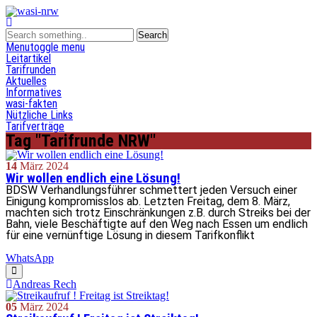
Menu
toggle menu
Leitartikel
Tarifrunden
Aktuelles
Informatives
wasi-fakten
Nützliche Links
Tarifverträge
Tag "Tarifrunde NRW"
14
März
2024
Wir wollen endlich eine Lösung!
BDSW Verhandlungsführer schmettert jeden Versuch einer
Einigung kompromisslos ab. Letzten Freitag, dem 8. März,
machten sich trotz Einschränkungen z.B. durch Streiks bei der
Bahn, viele Beschäftigte auf den Weg nach Essen um endlich
für eine vernünftige Lösung in diesem Tarifkonflikt
WhatsApp
Andreas Rech
05
März
2024