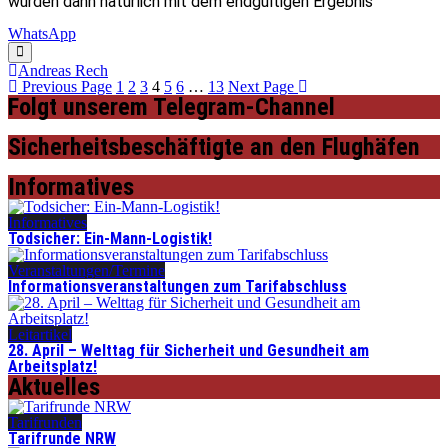
würden dann natürlich mit dem endgültigen Ergebnis
WhatsApp
Andreas Rech
Previous Page
1
2
3
4
5
6
…
13
Next Page
Folgt unserem Telegram-Channel
Sicherheitsbeschäftigte an den Flughäfen
Informatives
Informatives
Todsicher: Ein-Mann-Logistik!
Veranstaltungen/Termine
Informationsveranstaltungen zum Tarifabschluss
Leitartikel
28. April – Welttag für Sicherheit und Gesundheit am
Arbeitsplatz!
Aktuelles
Tarifrunden
Tarifrunde NRW