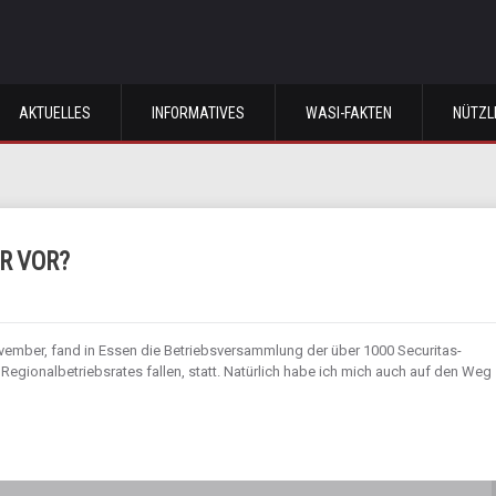
AKTUELLES
INFORMATIVES
WASI-FAKTEN
NÜTZL
R VOR?
ember, fand in Essen die Betriebsversammlung der über 1000 Securitas-
Regionalbetriebsrates fallen, statt. Natürlich habe ich mich auch auf den Weg