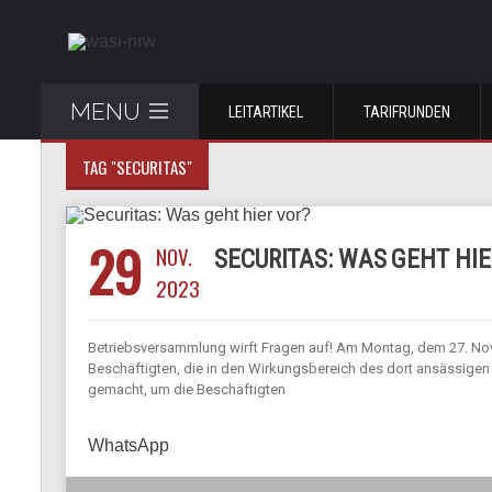
MENU
LEITARTIKEL
TARIFRUNDEN
TAG "SECURITAS"
29
NOV.
SECURITAS: WAS GEHT HIE
2023
Betriebsversammlung wirft Fragen auf! Am Montag, dem 27. Nov
Beschäftigten, die in den Wirkungsbereich des dort ansässigen 
gemacht, um die Beschäftigten
WhatsApp