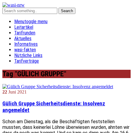
Menu
toggle menu
Leitartikel
Tarifrunden
Aktuelles
Informatives
wasi-fakten
Nützliche Links
Tarifverträge
Tag "GÜLICH GRUPPE"
22
Juni
2021
Gülich Gruppe Sicherheitsdienste: Insolvenz
angemeldet
Schon am Dienstag, als die Beschäftigten feststellen
mussten, dass keinerlei Löhne überwiesen wurden, ahnten wir
dass da noch was kommt. Und so kam es dann auch: Am 16.6.