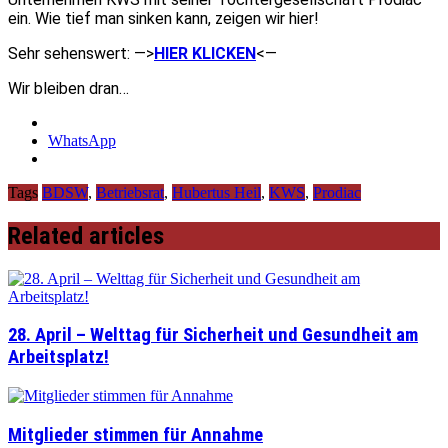
ein. Wie tief man sinken kann, zeigen wir hier!
Sehr sehenswert: —>
HIER KLICKEN
<—
Wir bleiben dran…
WhatsApp
Tags
BDSW
,
Betriebsrat
,
Hubertus Heil
,
KWS
,
Prodiac
Related articles
28. April – Welttag für Sicherheit und Gesundheit am
Arbeitsplatz!
Mitglieder stimmen für Annahme