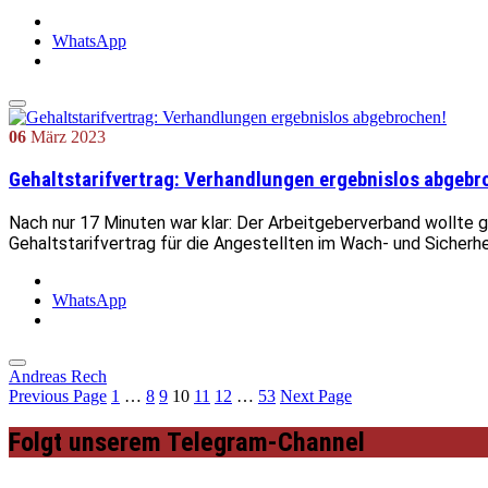
WhatsApp
06
März
2023
Gehaltstarifvertrag: Verhandlungen ergebnislos abgebr
Nach nur 17 Minuten war klar: Der Arbeitgeberverband wollte ga
Gehaltstarifvertrag für die Angestellten im Wach- und Sicherh
WhatsApp
Andreas Rech
Previous Page
1
…
8
9
10
11
12
…
53
Next Page
Folgt unserem Telegram-Channel