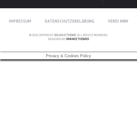
IMPRESSUM
DATENSCHUTZERKLÄRUNG
VERDI NRW
© 2020 COPYRIGHT
SOLIDUS THEME
. ALL RIGHTS RESERVED.
DESIGNED BY
ORANGE THEMES
Privacy & Cookies Policy