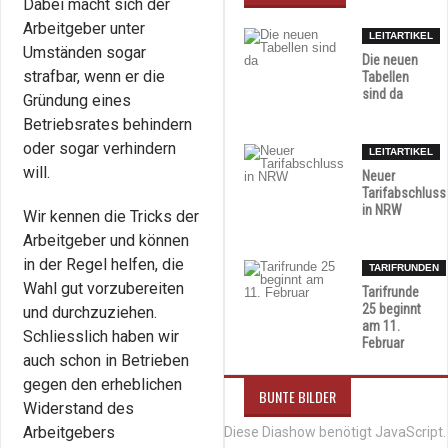
Dabei macht sich der
Arbeitgeber unter
LEITARTIKEL
Umständen sogar
Die neuen
strafbar, wenn er die
Tabellen
sind da
Gründung eines
Betriebsrates behindern
oder sogar verhindern
LEITARTIKEL
will.
Neuer
Tarifabschluss
in NRW
Wir kennen die Tricks der
Arbeitgeber und können
in der Regel helfen, die
TARIFRUNDEN
Wahl gut vorzubereiten
Tarifrunde
25 beginnt
und durchzuziehen.
am 11.
Schliesslich haben wir
Februar
auch schon in Betrieben
gegen den erheblichen
BUNTE BILDER
Widerstand des
Arbeitgebers
Diese Diashow benötigt JavaScript.