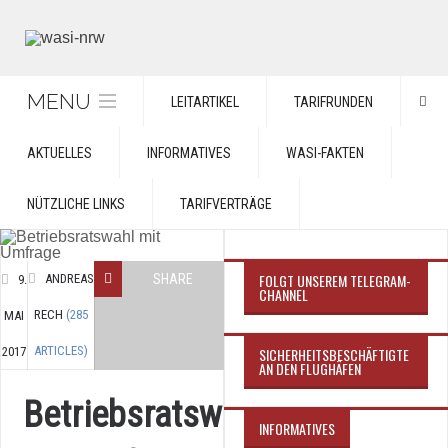
MENU
LEITARTIKEL
TARIFRUNDEN
AKTUELLES
INFORMATIVES
WASI-FAKTEN
NÜTZLICHE LINKS
TARIFVERTRÄGE
FOLGT UNSEREM TELEGRAM-
ANDREAS
SHARE
9.
CHANNEL
RECH
(285
MAI
ARTICLES)
2017
SICHERHEITSBESCHÄFTIGTE
AN DEN FLUGHÄFEN
Betriebsratswahl
INFORMATIVES