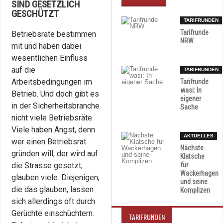
SIND GESETZLICH
GESCHÜTZT
TARIFRUNDEN
Tarifrunde
Betriebsräte bestimmen
NRW
mit und haben dabei
wesentlichen Einfluss
auf die
TARIFRUNDEN
Arbeitsbedingungen im
Tarifrunde
wasi: In
Betrieb. Und doch gibt es
eigener
in der Sicherheitsbranche
Sache
nicht viele Betriebsräte.
Viele haben Angst, denn
AKTUELLES
wer einen Betriebsrat
Nächste
gründen will, der wird auf
Klatsche
die Strasse gesetzt,
für
Wackerhagen
glauben viele. Diejenigen,
und seine
die das glauben, lassen
Komplizen
sich allerdings oft durch
Gerüchte einschüchtern.
TARIFRUNDEN