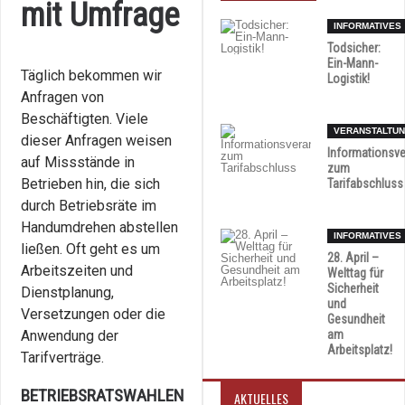
mit Umfrage
INFORMATIVES
Todsicher:
Ein-Mann-
Täglich bekommen wir
Logistik!
Anfragen von
Beschäftigten. Viele
VERANSTALTUN
dieser Anfragen weisen
Informationsve
auf Missstände in
zum
Betrieben hin, die sich
Tarifabschluss
durch Betriebsräte im
Handumdrehen abstellen
INFORMATIVES
ließen. Oft geht es um
28. April –
Arbeitszeiten und
Welttag für
Sicherheit
Dienstplanung,
und
Versetzungen oder die
Gesundheit
Anwendung der
am
Arbeitsplatz!
Tarifverträge.
BETRIEBSRATSWAHLEN
AKTUELLES