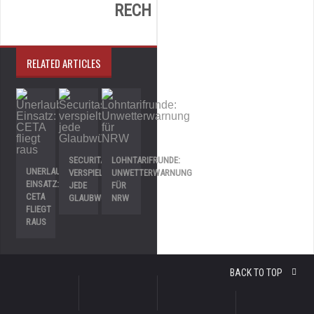
RECH
RELATED ARTICLES
SECURITAS
LOHNTARIFRUNDE:
UNERLAUBTER
VERSPIELT
UNWETTERWARNUNG
EINSATZ:
JEDE
FÜR
CETA
GLAUBWÜRDIGKEIT
NRW
FLIEGT
RAUS
BACK TO TOP