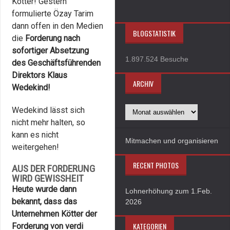
Kötter! Gestern
formulierte Özay Tarim
dann offen in den Medien
BLOGSTATISTIK
die
Forderung nach
sofortiger Absetzung
1.897.524 Besuche
des Geschäftsführenden
Direktors Klaus
ARCHIV
Wedekind!
Wedekind lässt sich
nicht mehr halten, so
kann es nicht
Mitmachen und organisieren
weitergehen!
RECENT PHOTOS
AUS DER FORDERUNG
WIRD GEWISSHEIT
Heute wurde dann
Lohnerhöhung zum 1.Feb.
bekannt, dass das
2026
Unternehmen Kötter der
KATEGORIEN
Forderung von verdi