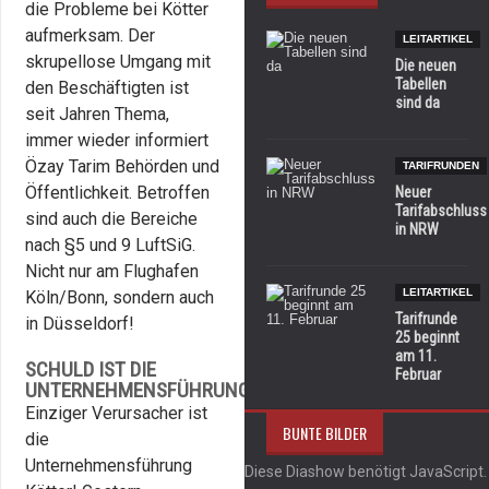
die Probleme bei Kötter
aufmerksam. Der
LEITARTIKEL
skrupellose Umgang mit
Die neuen
Tabellen
den Beschäftigten ist
sind da
seit Jahren Thema,
immer wieder informiert
Özay Tarim Behörden und
TARIFRUNDEN
Öffentlichkeit. Betroffen
Neuer
Tarifabschluss
sind auch die Bereiche
in NRW
nach §5 und 9 LuftSiG.
Nicht nur am Flughafen
LEITARTIKEL
Köln/Bonn, sondern auch
Tarifrunde
in Düsseldorf!
25 beginnt
am 11.
SCHULD IST DIE
Februar
UNTERNEHMENSFÜHRUNG
Einziger Verursacher ist
BUNTE BILDER
die
Unternehmensführung
Diese Diashow benötigt JavaScript.