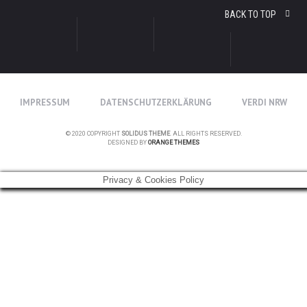
BACK TO TOP
IMPRESSUM
DATENSCHUTZERKLÄRUNG
VERDI NRW
© 2020 COPYRIGHT
SOLIDUS THEME
. ALL RIGHTS RESERVED.
DESIGNED BY
ORANGE THEMES
Privacy & Cookies Policy