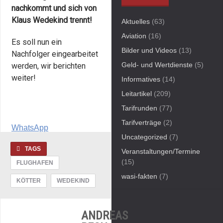
nachkommt und sich von
Klaus Wedekind trennt!
Aktuelles
(63)
Aviation
(16)
Es soll nun ein
Bilder und Videos
(13)
Nachfolger eingearbeitet
Geld- und Wertdienste
(5)
werden, wir berichten
weiter!
Informatives
(14)
Leitartikel
(209)
Tarifrunden
(77)
Tarifverträge
(2)
WhatsApp
Uncategorized
(7)
TAGS
Veranstaltungen/Termine
(15)
FLUGHAFEN
wasi-fakten
(7)
KÖTTER
WEDEKIND
ANDREAS