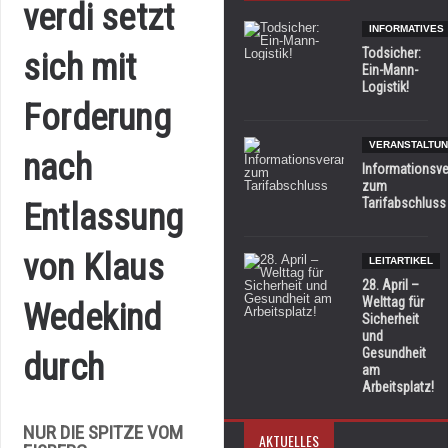
verdi setzt
INFORMATIVES
Todsicher:
sich mit
Ein-Mann-
Logistik!
Forderung
VERANSTALTUN
nach
Informationsve
zum
Tarifabschluss
Entlassung
von Klaus
LEITARTIKEL
28. April –
Welttag für
Wedekind
Sicherheit
und
Gesundheit
durch
am
Arbeitsplatz!
NUR DIE SPITZE VOM
AKTUELLES