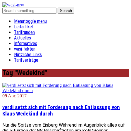
Menu
toggle menu
Leitartikel
Tarifrunden
Aktuelles
Informatives
wasi-fakten
Nützliche Links
Tarifverträge
Tag "Wedekind"
09
Apr.
2017
verdi setzt sich mit Forderung nach Entlassung von
Klaus Wedekind durch
Nur die Spitze vom Eisberg Während im Augenblick alles auf
die Situation der §8 Beschäftigten am Köln/Bonner