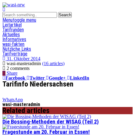
Menu
toggle menu
Leitartikel
Tarifrunden
Aktuelles
Informatives
wasi-fakten
Nützliche Links
Tarifverträge
31. Oktober 2014
wasi-masteradmin
(16 articles)
2 comments
Share
Facebook
Twitter
Google+
LinkedIn
Tarifinfo Niedersachsen
WhatsApp
wasi-masteradmin
Related articles
Die Bossing-Methoden der WISAG (Teil 2)
Fragestunde am 20. Februar in Essen!