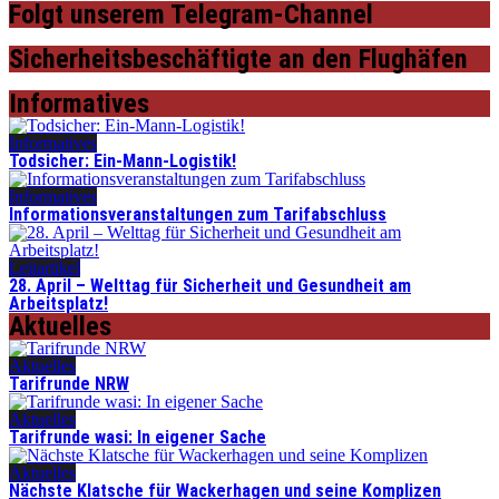
Folgt unserem Telegram-Channel
Sicherheitsbeschäftigte an den Flughäfen
Informatives
Informatives
Todsicher: Ein-Mann-Logistik!
Informatives
Informationsveranstaltungen zum Tarifabschluss
Leitartikel
28. April – Welttag für Sicherheit und Gesundheit am
Arbeitsplatz!
Aktuelles
Aktuelles
Tarifrunde NRW
Aktuelles
Tarifrunde wasi: In eigener Sache
Aktuelles
Nächste Klatsche für Wackerhagen und seine Komplizen