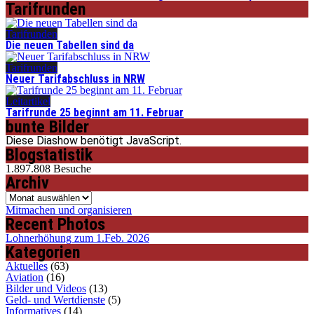
Tarifrunden
Tarifrunden
Die neuen Tabellen sind da
Tarifrunden
Neuer Tarifabschluss in NRW
Leitartikel
Tarifrunde 25 beginnt am 11. Februar
bunte Bilder
Diese Diashow benötigt JavaScript.
Blogstatistik
1.897.808 Besuche
Archiv
Archiv
Mitmachen und organisieren
Recent Photos
Lohnerhöhung zum 1.Feb. 2026
Kategorien
Aktuelles
(63)
Aviation
(16)
Bilder und Videos
(13)
Geld- und Wertdienste
(5)
Informatives
(14)