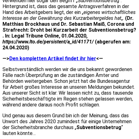
verwenden hier sogar den Begriff „Subventionsbetrug“.
Hintergrund ist, dass das gesamte Antragsverfahren in der
Hand des Arbeitgebers liegt, der ein „
eigenes wirtschaftliches
Interesse an der Gewährung des Kurzarbeitergeldes hat
„.
(Dr.
Matthias Brockhaus und Dr. Sebastian Maiß
,
Corona und
Strafrecht: Droht bei Kurzarbeit der Subventionsbetrug?
. In: Legal Tribune Online, 01.04.2020,
https://www.lto.de/persistent/a_id/41171/
(abgerufen am:
24.04.2020)
—>
Den kompletten Artikel findet ihr hier
<—
Selbstverständlich werden wir die uns bekannt gewordenen
Fälle nach Überprüfung an die zuständigen Ämter und
Behörden weitergeben. Schon jetzt hat die Bundesagentur
für Arbeit großes Interesse an unseren Meldungen bekundet.
Aus unserer Sicht ist klar: Wir lassen nicht zu, dass tausende
Sicherheitsbeschäftigte im Regen stehen gelassen werden,
während andere daraus noch Profit schlagen.
Und genau aus diesem Grund bin ich der Meinung, dass das
Unwort des Jahres 2020 zumindest für einige Unternehmen
der Sicherheitsbranche durchaus „
Subventionsbetrug
“
lauten könnte…