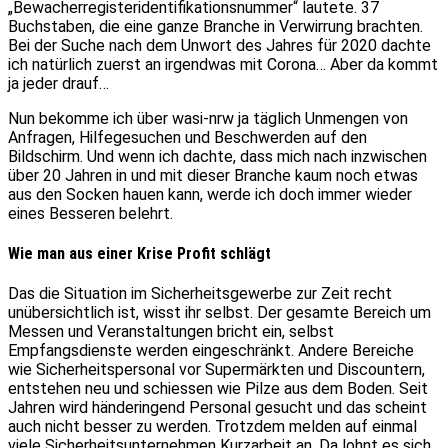
„Bewacherregisteridentifikationsnummer“ lautete. 37
Buchstaben, die eine ganze Branche in Verwirrung brachten.
Bei der Suche nach dem Unwort des Jahres für 2020 dachte
ich natürlich zuerst an irgendwas mit Corona… Aber da kommt
ja jeder drauf…
Nun bekomme ich über wasi-nrw ja täglich Unmengen von
Anfragen, Hilfegesuchen und Beschwerden auf den
Bildschirm. Und wenn ich dachte, dass mich nach inzwischen
über 20 Jahren in und mit dieser Branche kaum noch etwas
aus den Socken hauen kann, werde ich doch immer wieder
eines Besseren belehrt.
Wie man aus einer Krise Profit schlägt
Das die Situation im Sicherheitsgewerbe zur Zeit recht
unübersichtlich ist, wisst ihr selbst. Der gesamte Bereich um
Messen und Veranstaltungen bricht ein, selbst
Empfangsdienste werden eingeschränkt. Andere Bereiche
wie Sicherheitspersonal vor Supermärkten und Discountern,
entstehen neu und schiessen wie Pilze aus dem Boden. Seit
Jahren wird händeringend Personal gesucht und das scheint
auch nicht besser zu werden. Trotzdem melden auf einmal
viele Sicherheitsunternehmen Kurzarbeit an. Da lohnt es sich