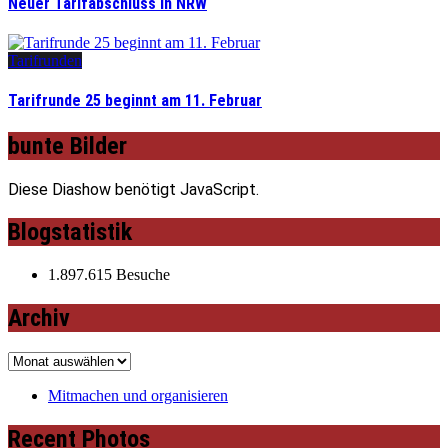
Neuer Tarifabschluss in NRW
Tarifrunden
Tarifrunde 25 beginnt am 11. Februar
bunte Bilder
Diese Diashow benötigt JavaScript.
Blogstatistik
1.897.615 Besuche
Archiv
Archiv
Mitmachen und organisieren
Recent Photos