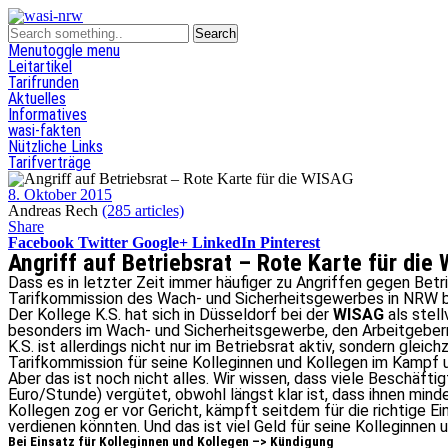
Menu
toggle menu
Leitartikel
Tarifrunden
Aktuelles
Informatives
wasi-fakten
Nützliche Links
Tarifverträge
8. Oktober 2015
Andreas Rech
(285 articles)
Share
Facebook
Twitter
Google+
LinkedIn
Pinterest
Angriff auf Betriebsrat – Rote Karte für die
Dass es in letzter Zeit immer häufiger zu Angriffen gegen Betr
Tarifkommission des Wach- und Sicherheitsgewerbes in NRW b
Der Kollege K.S. hat sich in Düsseldorf bei der
WISAG
als stel
besonders im Wach- und Sicherheitsgewerbe, den Arbeitgebern
K.S. ist allerdings nicht nur im Betriebsrat aktiv, sondern glei
Tarifkommission für seine Kolleginnen und Kollegen im Kampf u
Aber das ist noch nicht alles. Wir wissen, dass viele Beschäft
Euro/Stunde) vergütet, obwohl längst klar ist, dass ihnen min
Kollegen zog er vor Gericht, kämpft seitdem für die richtige Ei
verdienen könnten. Und das ist viel Geld für seine Kolleginnen 
Bei Einsatz für Kolleginnen und Kollegen –> Kündigung