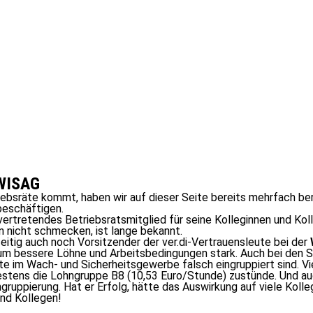
 WISAG
iebsräte kommt, haben wir auf dieser Seite bereits mehrfach ber
eschäftigen.
lvertretendes Betriebsratsmitglied für seine Kolleginnen und Ko
 nicht schmecken, ist lange bekannt.
chzeitig auch noch Vorsitzender der ver.di-Vertrauensleute bei der
m bessere Löhne und Arbeitsbedingungen stark. Auch bei den Str
igte im Wach- und Sicherheitsgewerbe falsch eingruppiert sind. 
destens die Lohngruppe B8 (10,53 Euro/Stunde) zustünde. Und auc
ngruppierung. Hat er Erfolg, hätte das Auswirkung auf viele Koll
und Kollegen!