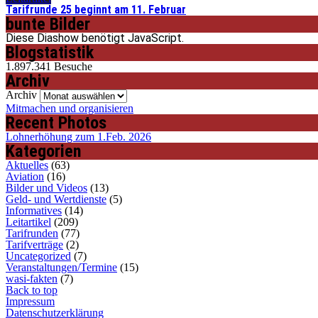
Tarifrunde 25 beginnt am 11. Februar
bunte Bilder
Diese Diashow benötigt JavaScript.
Blogstatistik
1.897.341 Besuche
Archiv
Archiv
Mitmachen und organisieren
Recent Photos
Lohnerhöhung zum 1.Feb. 2026
Kategorien
Aktuelles
(63)
Aviation
(16)
Bilder und Videos
(13)
Geld- und Wertdienste
(5)
Informatives
(14)
Leitartikel
(209)
Tarifrunden
(77)
Tarifverträge
(2)
Uncategorized
(7)
Veranstaltungen/Termine
(15)
wasi-fakten
(7)
Back to top
Impressum
Datenschutzerklärung