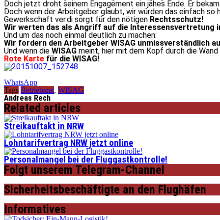
Doch jetzt droht seinem Engagement ein jähes Ende. Er bekam f
Doch wenn der Arbeitgeber glaubt, wir würden das einfach so hin
Gewerkschaft ver.di sorgt für den nötigen
Rechtsschutz!
Wir werten das als Angriff auf die Interessensvertretung 
Und um das noch einmal deutlich zu machen:
Wir fordern den Arbeitgeber WISAG unmissverständlich a
Und wenn die
WISAG
meint, hier mit dem Kopf durch die Wand
Rote Karte
für die WISAG!
WhatsApp
Tags
Betriebsrat
,
WISAG
Andreas Rech
Related articles
Streikauftakt in NRW
Lohntarifvertrag NRW jetzt online
Personalmangel bei der Fluggastkontrolle!
Folgt unserem Telegram-Channel
Sicherheitsbeschäftigte an den Flughäfen
Informatives