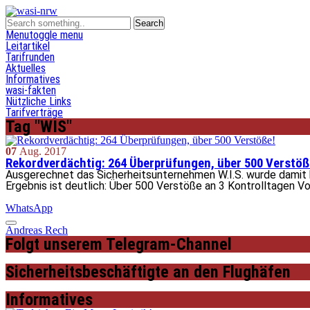
Menu
toggle menu
Leitartikel
Tarifrunden
Aktuelles
Informatives
wasi-fakten
Nützliche Links
Tarifverträge
Tag "WIS"
07
Aug.
2017
Rekordverdächtig: 264 Überprüfungen, über 500 Verstöß
Ausgerechnet das Sicherheitsunternehmen W.I.S. wurde damit b
Ergebnis ist deutlich: Über 500 Verstöße an 3 Kontrolltagen 
WhatsApp
Andreas Rech
Folgt unserem Telegram-Channel
Sicherheitsbeschäftigte an den Flughäfen
Informatives