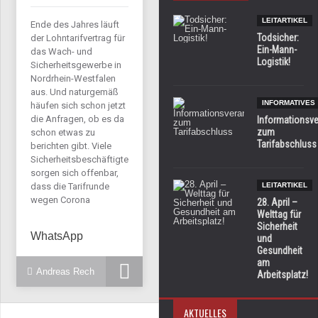
LEITARTIKEL
Ende des Jahres läuft
Todsicher:
der Lohntarifvertrag für
Ein-Mann-
das Wach- und
Logistik!
Sicherheitsgewerbe in
Nordrhein-Westfalen
aus. Und naturgemäß
INFORMATIVES
häufen sich schon jetzt
die Anfragen, ob es da
Informationsve
zum
schon etwas zu
Tarifabschluss
berichten gibt. Viele
Sicherheitsbeschäftigte
sorgen sich offenbar,
dass die Tarifrunde
LEITARTIKEL
wegen Corona
28. April –
Welttag für
Sicherheit
WhatsApp
und
Gesundheit
am
Andreas Rech
Arbeitsplatz!
AKTUELLES