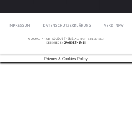
IMPRESSUM
DATENSCHUTZERKLÄRUNG
VERDI NRW
© 2020 COPYRIGHT
SOLIDUS THEME
. ALL RIGHTS RESERVED.
DESIGNED BY
ORANGE THEMES
Privacy & Cookies Policy