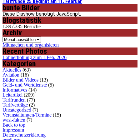
Tarifrunde 25 beginnt am 11. Februar
bunte Bilder
Diese Diashow benötigt JavaScript.
Blogstatistik
1.897.335 Besuche
Archiv
Archiv
Mitmachen und organisieren
Recent Photos
Lohnerhöhung zum 1.Feb. 2026
Kategorien
Aktuelles
(63)
Aviation
(16)
Bilder und Videos
(13)
Geld- und Wertdienste
(5)
Informatives
(14)
Leitartikel
(209)
Tarifrunden
(77)
Tarifverträge
(2)
Uncategorized
(7)
Veranstaltungen/Termine
(15)
wasi-fakten
(7)
Back to top
Impressum
Datenschutzerklärung
verdi nrw