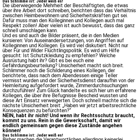
Das Schlimme ist: Jeder weiß es!
Die überwiegende Mehrheit der Beschäftigten, die etwas
über ihre Arbeit dort schreiben, berichten dass das Verhältnis
zwischen Heimbewohnern und Sicherheitskräften gut sei.
Dafür muss man den Kolleginnen und Kollegen auch mal
Respekt zollen! Aber vielen ist auch bewusst, dass das ganz
schnell umschlagen kann.
Und es sind auch die Bilder präsent, die in den Medien
kursieren: Von Auseinandersetzungen, von Angriffen auf
Kolleginnen und Kollegen. Es wird viel diskutiert. Nicht nur
über Für und Wider Flüchtlingspolitik. Es wird um Hilfe
gesucht: Ist Schutzkleidung zu empfehlen? Welche
Ausrüstung habt ihr? Gibt es bei euch eine
Gefährdungsbeurteilung? Unsicherheit macht sich breit.
Schlimmer noch die Schilderung eines Kollegen, der
berichtete, dass nach dem Abendessen einige Teller
vermisst wurden und der Sicherheitsdienst daraufhin von der
Heimleitung aufgefordert wurde, Zimmerdurchsuchungen
durchzuführen! Zum Glück handelte es sich hier um erfahrene
Kollegen, die über ihre Befugnisse Bescheid wussten und
diese Art Einsatz verweigerten. Doch schnell machte sich die
nächste Unsicherheit breit: „Haben wir jetzt arbeitsrechtliche
Konsequenzen zu befürchten?“
NEIN, habt ihr nicht!
Und wenn ihr Rechtsschutz braucht,
kommt zu uns. Rein in die Gewerkschaft, damit wir
endlich gemeinsam gegen diese Zustände angehen
können!
Das Schlimme ist: Jeder weiß es!
Bisher machen die Verantwortlichen allerdings keinerlei