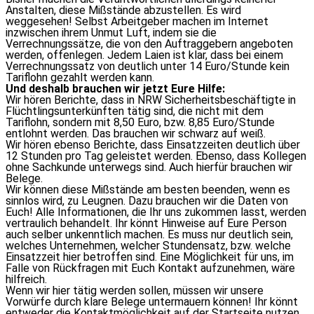
Anstalten, diese Mißstände abzustellen. Es wird
weggesehen! Selbst Arbeitgeber machen im Internet
inzwischen ihrem Unmut Luft, indem sie die
Verrechnungssätze, die von den Auftraggebern angeboten
werden, offenlegen. Jedem Laien ist klar, dass bei einem
Verrechnungssatz von deutlich unter 14 Euro/Stunde kein
Tariflohn gezahlt werden kann.
Und deshalb brauchen wir jetzt Eure Hilfe:
Wir hören Berichte, dass in NRW Sicherheitsbeschäftigte in
Flüchtlingsunterkünften tätig sind, die nicht mit dem
Tariflohn, sondern mit 8,50 Euro, bzw. 8,85 Euro/Stunde
entlohnt werden. Das brauchen wir schwarz auf weiß.
Wir hören ebenso Berichte, dass Einsatzzeiten deutlich über
12 Stunden pro Tag geleistet werden. Ebenso, dass Kollegen
ohne Sachkunde unterwegs sind. Auch hierfür brauchen wir
Belege.
Wir können diese Mißstände am besten beenden, wenn es
sinnlos wird, zu Leugnen. Dazu brauchen wir die Daten von
Euch! Alle Informationen, die Ihr uns zukommen lasst, werden
vertraulich behandelt. Ihr könnt Hinweise auf Eure Person
auch selber unkenntlich machen. Es muss nur deutlich sein,
welches Unternehmen, welcher Stundensatz, bzw. welche
Einsatzzeit hier betroffen sind. Eine Möglichkeit für uns, im
Falle von Rückfragen mit Euch Kontakt aufzunehmen, wäre
hilfreich.
Wenn wir hier tätig werden sollen, müssen wir unsere
Vorwürfe durch klare Belege untermauern können! Ihr könnt
entweder die Kontaktmöglichkeit auf der Startseite nutzen