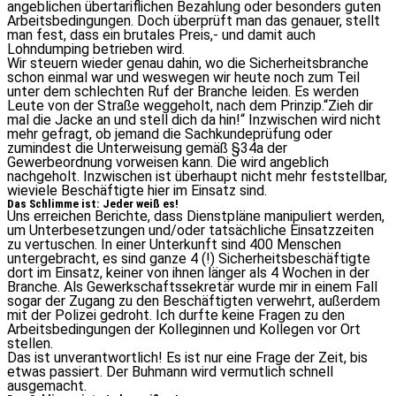
angeblichen übertariflichen Bezahlung oder besonders guten
Arbeitsbedingungen. Doch überprüft man das genauer, stellt
man fest, dass ein brutales Preis,- und damit auch
Lohndumping betrieben wird.
Wir steuern wieder genau dahin, wo die Sicherheitsbranche
schon einmal war und weswegen wir heute noch zum Teil
unter dem schlechten Ruf der Branche leiden. Es werden
Leute von der Straße weggeholt, nach dem Prinzip.“Zieh dir
mal die Jacke an und stell dich da hin!“ Inzwischen wird nicht
mehr gefragt, ob jemand die Sachkundeprüfung oder
zumindest die Unterweisung gemäß §34a der
Gewerbeordnung vorweisen kann. Die wird angeblich
nachgeholt. Inzwischen ist überhaupt nicht mehr feststellbar,
wieviele Beschäftigte hier im Einsatz sind.
Das Schlimme ist: Jeder weiß es!
Uns erreichen Berichte, dass Dienstpläne manipuliert werden,
um Unterbesetzungen und/oder tatsächliche Einsatzzeiten
zu vertuschen. In einer Unterkunft sind 400 Menschen
untergebracht, es sind ganze 4 (!) Sicherheitsbeschäftigte
dort im Einsatz, keiner von ihnen länger als 4 Wochen in der
Branche. Als Gewerkschaftssekretär wurde mir in einem Fall
sogar der Zugang zu den Beschäftigten verwehrt, außerdem
mit der Polizei gedroht. Ich durfte keine Fragen zu den
Arbeitsbedingungen der Kolleginnen und Kollegen vor Ort
stellen.
Das ist unverantwortlich! Es ist nur eine Frage der Zeit, bis
etwas passiert. Der Buhmann wird vermutlich schnell
ausgemacht.