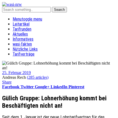
Menu
toggle menu
Leitartikel
Tarifrunden
Aktuelles
Informatives
wasi-fakten
Nützliche Links
Tarifverträge
25. Februar 2019
Andreas Rech
(285 articles)
Share
Facebook
Twitter
Google+
LinkedIn
Pinterest
Gülich Gruppe: Lohnerhöhung kommt bei
Beschäftigten nicht an!
Seit dem 1. Januar ist der neue Lohntarifvertrag für das