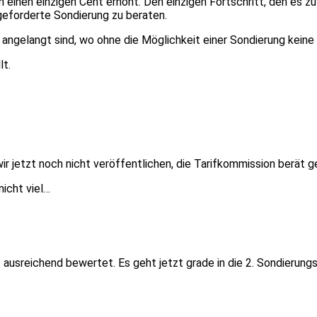
inen einzigen Cent erhöht. Den einzigen Fortschritt, den es zu V
geforderte Sondierung zu beraten.
 angelangt sind, wo ohne die Möglichkeit einer Sondierung keine
lt.
ir jetzt noch nicht veröffentlichen, die Tarifkommission berät g
nicht viel…
 ausreichend bewertet. Es geht jetzt grade in die 2. Sondierung