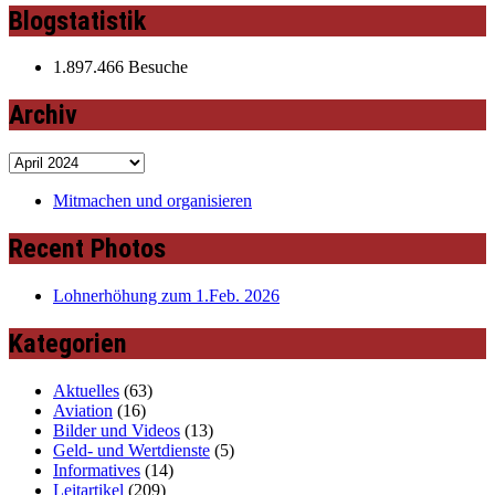
Blogstatistik
1.897.466 Besuche
Archiv
Archiv
Mitmachen und organisieren
Recent Photos
Lohnerhöhung zum 1.Feb. 2026
Kategorien
Aktuelles
(63)
Aviation
(16)
Bilder und Videos
(13)
Geld- und Wertdienste
(5)
Informatives
(14)
Leitartikel
(209)