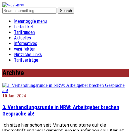
Menu
toggle menu
Leitartikel
Tarifrunden
Aktuelles
Informatives
wasi-fakten
Nützliche Links
Tarifverträge
Archive
10
Jan.
2024
3. Verhandlungsrunde in NRW: Arbeitgeber brechen
Gespräche ab!
Ich sitze hier schon seit Minuten und starre auf die
Überschrift und weiß garnicht, wie ich anfangen soll. Klar ist,