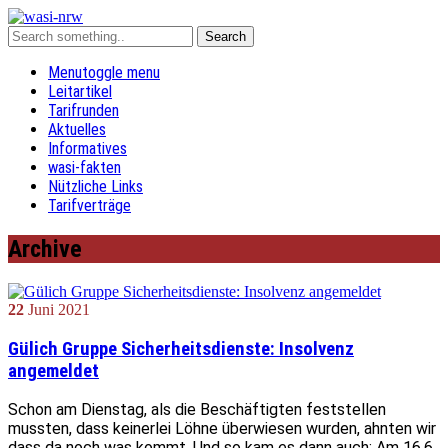
Menu
toggle menu
Leitartikel
Tarifrunden
Aktuelles
Informatives
wasi-fakten
Nützliche Links
Tarifverträge
Archive
22
Juni
2021
Gülich Gruppe Sicherheitsdienste: Insolvenz
angemeldet
Schon am Dienstag, als die Beschäftigten feststellen
mussten, dass keinerlei Löhne überwiesen wurden, ahnten wir
dass da noch was kommt. Und so kam es dann auch: Am 16.6.