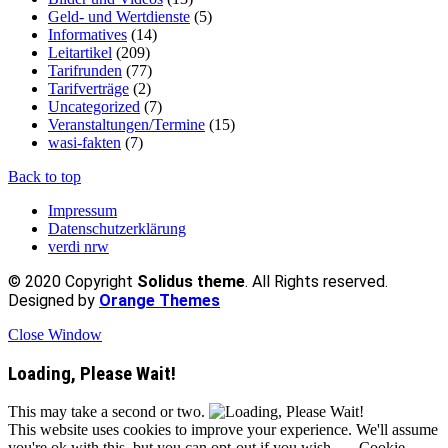
Geld- und Wertdienste
(5)
Informatives
(14)
Leitartikel
(209)
Tarifrunden
(77)
Tarifverträge
(2)
Uncategorized
(7)
Veranstaltungen/Termine
(15)
wasi-fakten
(7)
Back to top
Impressum
Datenschutzerklärung
verdi nrw
© 2020 Copyright
Solidus theme
. All Rights reserved.
Designed by
Orange Themes
Close Window
Loading, Please Wait!
This may take a second or two.
This website uses cookies to improve your experience. We'll assume
you're ok with this, but you can opt-out if you wish.
Cookie