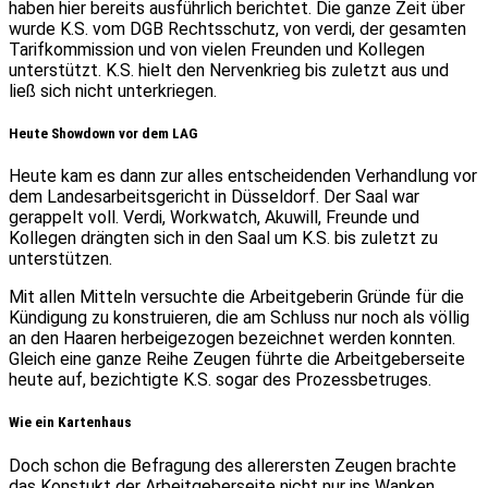
haben hier bereits ausführlich berichtet. Die ganze Zeit über
wurde K.S. vom DGB Rechtsschutz, von verdi, der gesamten
Tarifkommission und von vielen Freunden und Kollegen
unterstützt. K.S. hielt den Nervenkrieg bis zuletzt aus und
ließ sich nicht unterkriegen.
Heute Showdown vor dem LAG
Heute kam es dann zur alles entscheidenden Verhandlung vor
dem Landesarbeitsgericht in Düsseldorf. Der Saal war
gerappelt voll. Verdi, Workwatch, Akuwill, Freunde und
Kollegen drängten sich in den Saal um K.S. bis zuletzt zu
unterstützen.
Mit allen Mitteln versuchte die Arbeitgeberin Gründe für die
Kündigung zu konstruieren, die am Schluss nur noch als völlig
an den Haaren herbeigezogen bezeichnet werden konnten.
Gleich eine ganze Reihe Zeugen führte die Arbeitgeberseite
heute auf, bezichtigte K.S. sogar des Prozessbetruges.
Wie ein Kartenhaus
Doch schon die Befragung des allerersten Zeugen brachte
das Konstukt der Arbeitgeberseite nicht nur ins Wanken,