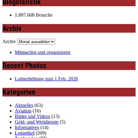
Blogstatistik
1.897.608 Besuche
Archiv
Archiv
Mitmachen und organisieren
Recent Photos
Lohnerhöhung zum 1.Feb. 2026
Kategorien
Aktuelles
(63)
Aviation
(16)
Bilder und Videos
(13)
Geld- und Wertdienste
(5)
Informatives
(14)
Leitartikel
(209)