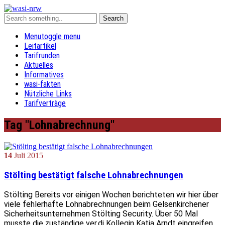
Menu
toggle menu
Leitartikel
Tarifrunden
Aktuelles
Informatives
wasi-fakten
Nützliche Links
Tarifverträge
Tag "Lohnabrechnung"
14
Juli
2015
Stölting bestätigt falsche Lohnabrechnungen
Stölting Bereits vor einigen Wochen berichteten wir hier über
viele fehlerhafte Lohnabrechnungen beim Gelsenkirchener
Sicherheitsunternehmen Stölting Security. Über 50 Mal
musste die zuständige ver.di Kollegin Katja Arndt eingreifen