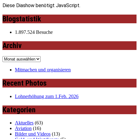
Diese Diashow benötigt JavaScript.
Blogstatistik
1.897.524 Besuche
Archiv
Archiv
Mitmachen und organisieren
Recent Photos
Lohnerhöhung zum 1.Feb. 2026
Kategorien
Aktuelles
(63)
Aviation
(16)
Bilder und Videos
(13)