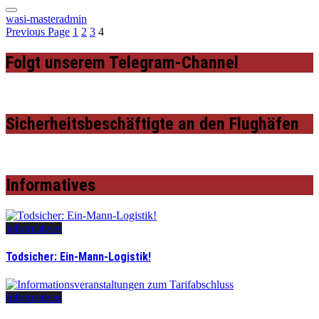
wasi-masteradmin
Previous Page
1
2
3
4
Folgt unserem Telegram-Channel
Sicherheitsbeschäftigte an den Flughäfen
Informatives
Informatives
Todsicher: Ein-Mann-Logistik!
Informatives