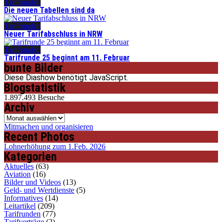
Tarifrunden
Die neuen Tabellen sind da
Tarifrunden
Neuer Tarifabschluss in NRW
Tarifrunden
Tarifrunde 25 beginnt am 11. Februar
bunte Bilder
Diese Diashow benötigt JavaScript.
Blogstatistik
1.897.493 Besuche
Archiv
Archiv
Mitmachen und organisieren
Recent Photos
Lohnerhöhung zum 1.Feb. 2026
Kategorien
Aktuelles
(63)
Aviation
(16)
Bilder und Videos
(13)
Geld- und Wertdienste
(5)
Informatives
(14)
Leitartikel
(209)
Tarifrunden
(77)
Tarifverträge
(2)