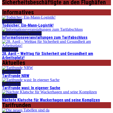
Sicherheitsbeschäftigte an den Flughäfen
Informatives
Informatives
Todsicher: Ein-Mann-Logistik!
Veranstaltungen/Termine
Informationsveranstaltungen zum Tarifabschluss
Leitartikel
28. April – Welttag für Sicherheit und Gesundheit am
Arbeitsplatz!
Aktuelles
Tarifrunden
Tarifrunde NRW
Tarifrunden
Tarifrunde wasi: In eigener Sache
Aktuelles
Nächste Klatsche für Wackerhagen und seine Komplizen
Tarifrunden