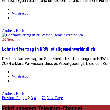
An 365 Tagen seid ihr rund um die Uhr für uns im Einsatz. Für u
WhatsApp
Andreas Rech
23
Sep.
2024
Lohntarifvertrag in NRW ist allgemeinverbindlich
Der Lohntarifvertrag für Sicherheitsdienstleistungen in NRW is
2024 erklärt. Wir wissen, dass es Arbeitgeber gibt, die den Ko
WhatsApp
Andreas Rech
Previous Page
1
2
3
4
…
72
Next Page
Folgt unserem Telegram-Channel