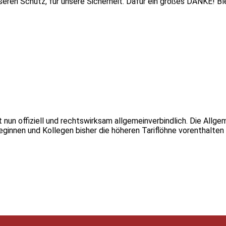
nseren Schutz, für unsere Sicherheit. Dafür ein großes DANKE! Bl
t nun offiziell und rechtswirksam allgemeinverbindlich. Die Allg
lleginnen und Kollegen bisher die höheren Tariflöhne vorenthalt